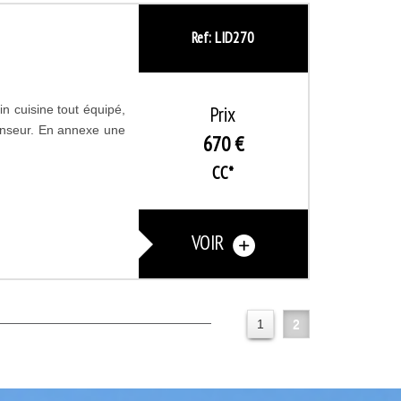
Ref: LID270
Prix
in cuisine tout équipé,
censeur. En annexe une
670 €
CC*
VOIR
1
2