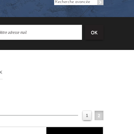
Recherche avancée
OK
x
1
2