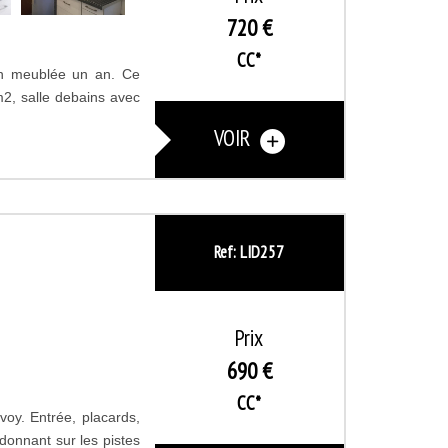
720 €
CC*
on meublée un an. Ce
2, salle debains avec
VOIR
Ref: LID257
Prix
690 €
CC*
voy. Entrée, placards,
 donnant sur les pistes