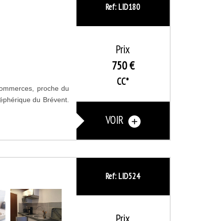
Ref: LID180
Prix
750 €
CC*
s commerces, proche du
éléphérique du Brévent.
VOIR
Ref: LID524
Prix