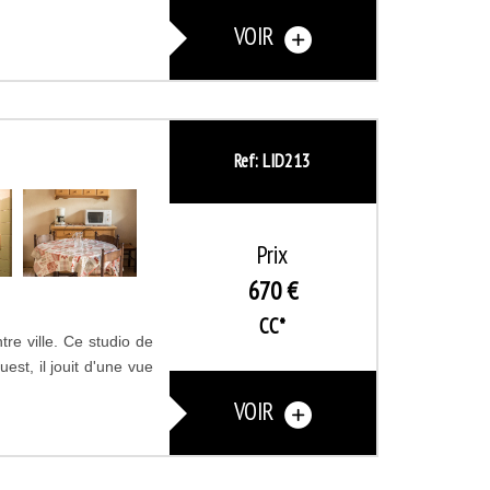
VOIR
Ref: LID213
Prix
670 €
CC*
re ville. Ce studio de
st, il jouit d'une vue
VOIR