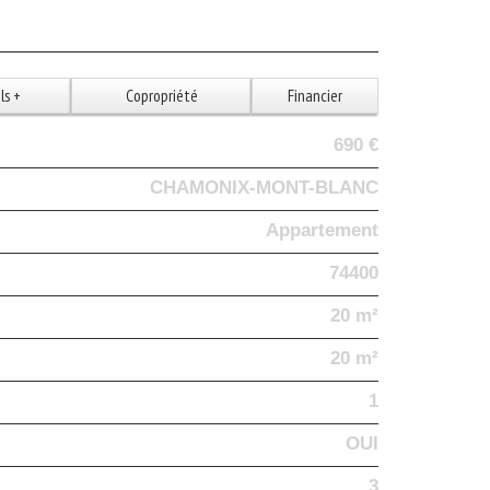
ls +
Copropriété
Financier
690 €
CHAMONIX-MONT-BLANC
Appartement
74400
20 m²
20 m²
1
OUI
3