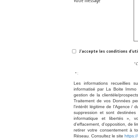
Votre message
J'accepte les conditions d'ut
* 
* :
Les informations recueillies s
informatisé par La Boite Immo 
gestion de la clientèle/prospe
Traitement de vos Données per
l'intérêt légitime de l'Agence 
suppression et sont destinée
informatique et libertés », v
d’effacement, d’opposition, de l
retirer votre consentement à t
Réseau. Consultez le site
https://