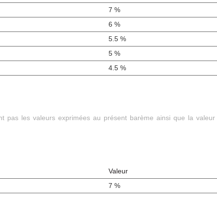
7 %
6 %
5.5 %
5 %
4.5 %
ont pas les valeurs exprimées au présent barème ainsi que la valeur
Valeur
7 %