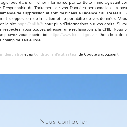
nregistrées dans un fichier informatisé par La Boite Immo agissant c
te Responsable du Traitement de vos Données personnelles. La base l
demande de suppression et sont destinées à l'Agence / au Réseau. Con
ement, d’opposition, de limitation et de portabilité de vos données. 
ez le site
https://cnil.fr/fr
pour plus d’informations sur vos droits. Si vo
as respectés, vous pouvez adresser une réclamation à la CNIL. Nous vou
s pouvez vous inscrire ici :
https://www.bloctel.gouv.fr
. Dans le cadre 
e champ de saisie libre.
nfidentialité
et es
Conditions d'utilisation
de Google s'appliquent.
nous contacter