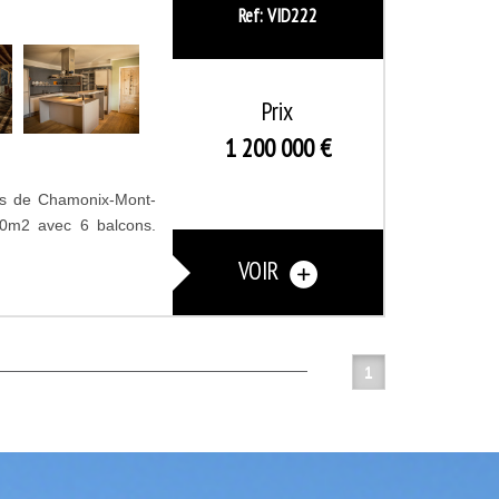
Ref: VID222
Prix
1 200 000
€
res de Chamonix-Mont-
00m2 avec 6 balcons.
VOIR
1